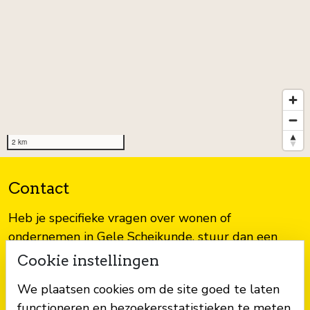
2 km
Contact
Heb je specifieke vragen over wonen of
ondernemen in Gele Scheikunde, stuur dan een
mail naar
gelescheikunde@mijnnieuwbouw.nl
Cookie instellingen
We plaatsen cookies om de site goed te laten
functioneren en bezoekersstatistieken te meten.